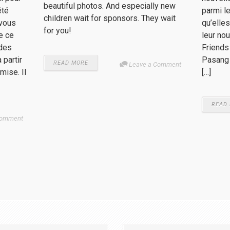
beautiful photos. And especially new
été
parmi le
children wait for sponsors. They wait
 vous
qu’elle
for you!
e ce
leur no
 des
Friends
 partir
Pasang 
READ MORE
Leave a Comment
mise. Il
[…]
READ
Comment