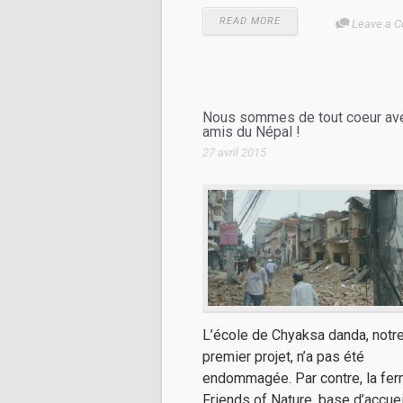
READ MORE
Leave a 
Nous sommes de tout coeur av
amis du Népal !
27 avril 2015
L’école de Chyaksa danda, notr
premier projet, n’a pas été
endommagée. Par contre, la fe
Friends of Nature, base d’accuei