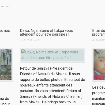
Comment
ec nos
Dawa, Ngimalamu et Lakpa vous
Bilan d
attendent pour être parrainés !
program
13 février 2015
23 janvie
Retour de Sanjaya (Président de
Friends of Nature) du Makalu. Il nous
rapporte de belles photos. Et surtout de
nouveaux enfants attendent des
e
Les deu
parrains. Ils vous attendent! Return of
program
Sanjaya (Friends of Nature’s Chairman)
rme de
mainten
from Makalu. He brings back to us
l pour
nouvell