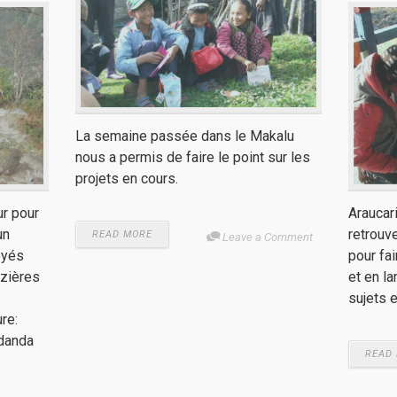
La semaine passée dans le Makalu
nous a permis de faire le point sur les
projets en cours.
ur pour
Araucar
un
retrouv
READ MORE
Leave a Comment
oyés
pour fai
azières
et en l
sujets 
re:
 danda
READ