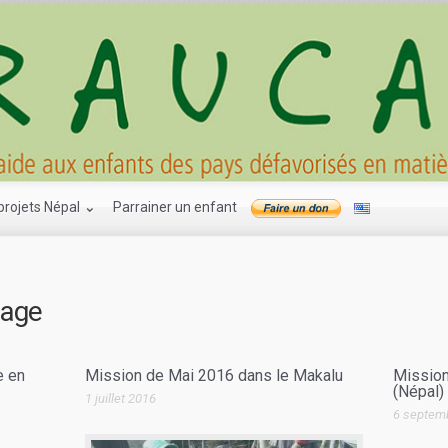
projets Népal
Parrainer un enfant
Faire
nage
e en
Mission de Mai 2016 dans le Makalu
Mission
(Népal)
1 juillet 2016
6 septem